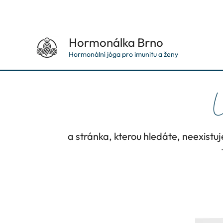
Přeskočit
na
obsah
Hormonálka Brno
Hormonální jóga pro imunitu a ženy
U
a stránka, kterou hledáte, neexist
d