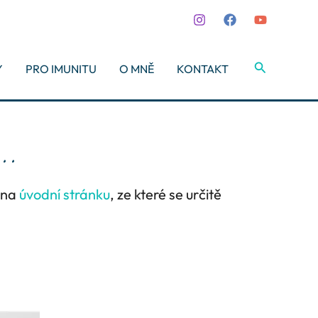
Hledat
Y
PRO IMUNITU
O MNĚ
KONTAKT
..
e na
úvodní stránku
, ze které se určitě
e.