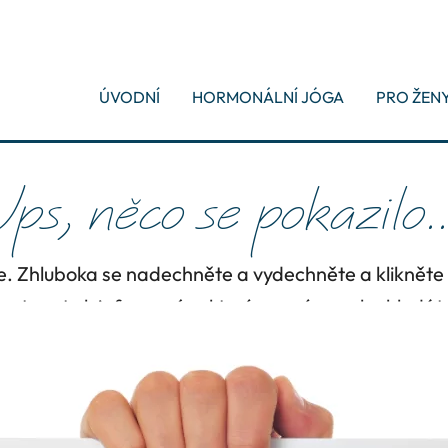
ÚVODNÍ
HORMONÁLNÍ JÓGA
PRO ŽEN
ps, něco se pokazilo..
uje. Zhluboka se nadechněte a vydechněte a kliknět
ostanete k informacím, které na mém webu hledát