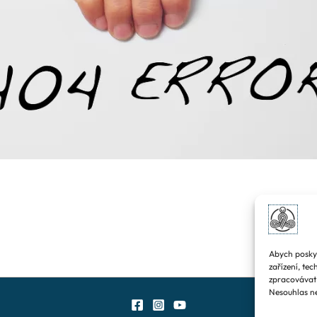
Abych poskyt
zařízení, te
zpracovávat 
Nesouhlas ne